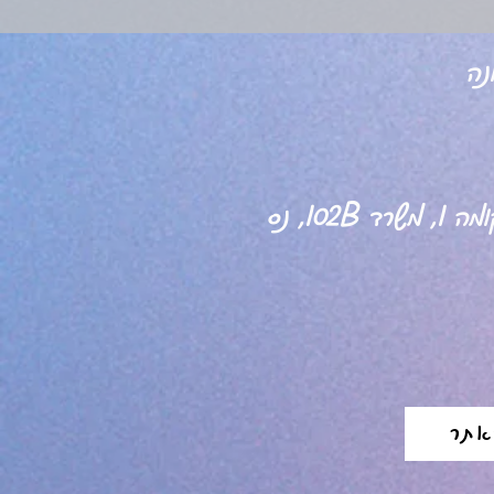
B
, נס
אתר