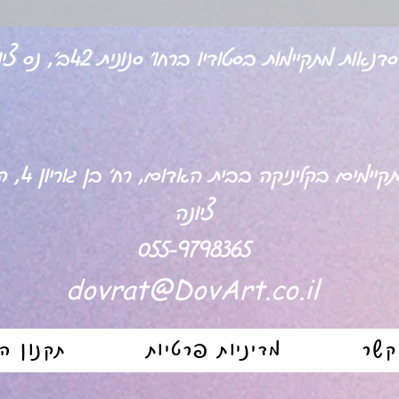
דנאות מתקיימות בסטודיו ברחו' סנונית 42ב', נס ציונה
 בקליניקה בבית האדום, רח' בן גוריון 4, קומה 1, משרד 102
ציונה
055-9798365
dovrat@DovArt.co.il
קשר
מדיניות פרטיות
תקנון ה