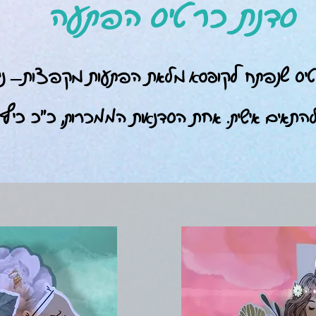
סדנת כרטיס הפתעה
ס שנפתח לקופסא מלאת הפתעות מקפצות– נית
תאים אישית. אחת הסדנאות הממכרות, כ"כ כיף ל