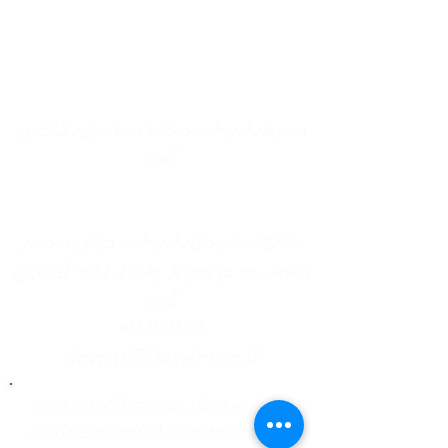
הסדנאות מתקיימות בסטודיו ברחו' סנונית 42ב', נס
ציונה
הטיפולים והקבוצות מתקיימים בקליניקה בבית
B
האדום, רח' בן גוריון 4, קומה 1, משרד 102
, נס
ציונה
055-9798365
dovrat@DovArt.co.il
להצטרפות לקבוצת וואטסאפ שקטה (!!!) לקבלת
מידע על סדנאות חדשות, מבצעים ועוד - לחצו פה